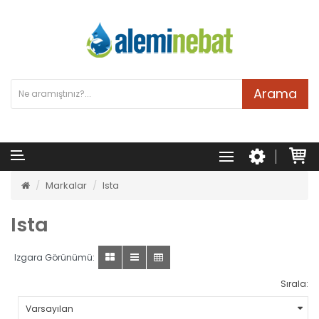
Arama
Markalar
Ista
Ista
Izgara Görünümü:
Sırala: