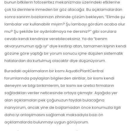
bunun bitkilerin fotosentez mekanizması üzerindeki etkilerine
çok ta derinlere inmeden bir göz atacağız. Bu açıklamalardan
sonra sanırım bazılarınızın zihninde çözüm bekleyen; “Elimde şu
lambalar var kullanabilir miyim? Şu lambayı gördüm acaba olur
mu? Şu şekilde bir aydınlatmaya ne dersiniz?” gibi sorulara
cevabı kendi kendinize verebileceksiniz. Ya da “benim
akvaryumumun ışığı iyi” diye kestirip atan, tamamen kişinin kendi
gözüne göre yaptığı bir yorum sonucu içine düşülen sistematik
hatalardan da kurtulmuş olacaktır diye düşünüyorum.
Buradaki açıklamaların bir kısmı AquaticPlantCentral
forumlarında paylaşılan bilgilerden alıntılar, bir kısmı kendi
deneyim ve bilgi birikimlerim, bir kısmı ise üretici firmaların
sağladıkları veriler neticesinde ortaya çıkmıştır. Aşağıda yer
alan açıklamaları pek çoğunuzun faydalı bulacağına
inanıyorum, ancak yine de başlamadan önce konumuzla ilgili
daha iyi anlaşılmasını sağlamak maksadıyla bazı ön
açıklamalarda bulunmayı uygun görüyorum.