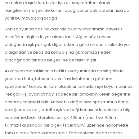
ne anlam taşıdıkları, bizler için bir seçim kriteri olarak
hangilerinin ne şekilde kullanılacağı yönündeki sorularınıza da
yanıt bulmaya çalışacağız.
Konu boyunca bazı noktalarda akvaryumlarımızın davetsiz
misafirleri algler de yer almaktadır. Algler söz konusu
olduğunda ışık pek çok diğer etkene göre en son sıralarda yer
aldığından ve biraz da konu dışına çıkmamıza neden
olacağından çık kısa bir şekilde geçiştirilmiştir.
Akvaryum meraklılarının bitkili akvaryumlarda en sık şekilde
yaptıkları hata, fotosentez ve “aydınlatmanın görünen
spektrumu” konularını tam olarak anlamadan işe koyulmalarıdır.
Pek çok kişi aydınlatmayı sadece bir lambanın Kelvin değerine
bakarak seçmektedir. Ancak bu değer size spektrumun hangi
aralığında ve ne şiddette ışık verildiği konusunda pek fazla bilgi
vermemektedir. Görülebilen ışık 400nm (mor) ve 700nm
(kırmızı) arasındaki bir ölçek (spektrum) üzerinde nanometre
(nm) olarak ifade edilmektedir. Fotosentezin en basit esası: