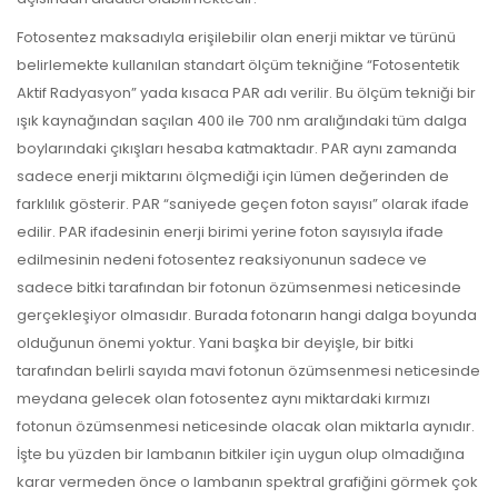
Fotosentez maksadıyla erişilebilir olan enerji miktar ve türünü
belirlemekte kullanılan standart ölçüm tekniğine “Fotosentetik
Aktif Radyasyon” yada kısaca PAR adı verilir. Bu ölçüm tekniği bir
ışık kaynağından saçılan 400 ile 700 nm aralığındaki tüm dalga
boylarındaki çıkışları hesaba katmaktadır. PAR aynı zamanda
sadece enerji miktarını ölçmediği için lümen değerinden de
farklılık gösterir. PAR “saniyede geçen foton sayısı” olarak ifade
edilir. PAR ifadesinin enerji birimi yerine foton sayısıyla ifade
edilmesinin nedeni fotosentez reaksiyonunun sadece ve
sadece bitki tarafından bir fotonun özümsenmesi neticesinde
gerçekleşiyor olmasıdır. Burada fotonarın hangi dalga boyunda
olduğunun önemi yoktur. Yani başka bir deyişle, bir bitki
tarafından belirli sayıda mavi fotonun özümsenmesi neticesinde
meydana gelecek olan fotosentez aynı miktardaki kırmızı
fotonun özümsenmesi neticesinde olacak olan miktarla aynıdır.
İşte bu yüzden bir lambanın bitkiler için uygun olup olmadığına
karar vermeden önce o lambanın spektral grafiğini görmek çok