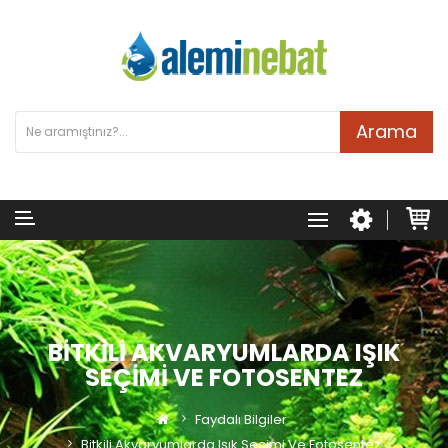
Arama
BITKILI AKVARYUMLARDA IŞIK
SEÇIMI VE FOTOSENTEZ
Faydalı Bilgiler
Bitkili Akvaryumlarda Işık Seçimi Ve Fotosentez