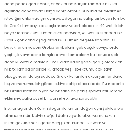
daha parlak görünebilir, ancak buna karşılık Lamba B bitkiler
açısında daha faydalı ışığa sahip olabilir. Bununla ne denilmek
istediğini anlamak için aynı watt değerine sahip bir beyaz lamba
ile Grolüx lambayı karşılaştırmanız yeterli olacaktır. 40 wattlık bir
beyaz lamba 3050 lümen civarındayken, 40 wattlık standart bir
Grolüx çok daha aşağılarda 1200 lümen değere sahiptir. Bu
büyük farkın nedeni Grolüx lambaların çok düşük seviyelerde
yeşil ışık yaymasına karşılık beyaz lambaların bu konuda çok
daha kuvvetli olmasıdır. Grolüx lambalar genel görüş olarak en
iyi bitki lambalarıdır belki, ancak yeşil spektrumu çok zayıf
olduğundan dolayı sadece Grolüx kullanılan akvaryumlar daha
loş ve morumsu bir görsel etkiye sahip olacaklardır. Bu nedenle
bir Grolüx lambanın yanına bir tane de geniş spektrumlu lamba
eklemek daha güzel bir görsel etki uyandıracaktır.
Bitkiler açısından Kelvin değeri ile lümen değeri aynı şekilde ele
alınmamalıdır. Kelvin değeri daha ziyade akvaryumunuzun
insan gözüne nasıl görüneceği konusunda fikir verir ve