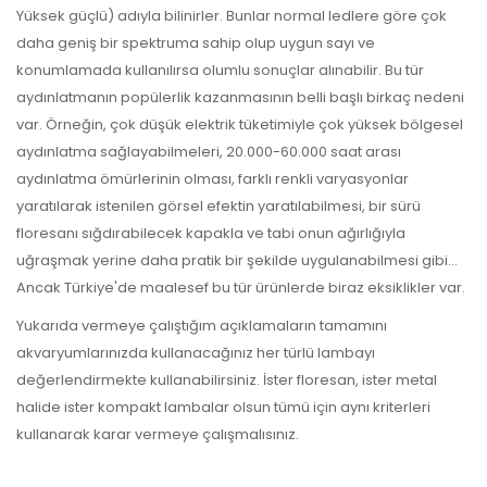
Yüksek güçlü) adıyla bilinirler. Bunlar normal ledlere göre çok
daha geniş bir spektruma sahip olup uygun sayı ve
konumlamada kullanılırsa olumlu sonuçlar alınabilir. Bu tür
aydınlatmanın popülerlik kazanmasının belli başlı birkaç nedeni
var. Örneğin, çok düşük elektrik tüketimiyle çok yüksek bölgesel
aydınlatma sağlayabilmeleri, 20.000-60.000 saat arası
aydınlatma ömürlerinin olması, farklı renkli varyasyonlar
yaratılarak istenilen görsel efektin yaratılabilmesi, bir sürü
floresanı sığdırabilecek kapakla ve tabi onun ağırlığıyla
uğraşmak yerine daha pratik bir şekilde uygulanabilmesi gibi...
Ancak Türkiye'de maalesef bu tür ürünlerde biraz eksiklikler var.
Yukarıda vermeye çalıştığım açıklamaların tamamını
akvaryumlarınızda kullanacağınız her türlü lambayı
değerlendirmekte kullanabilirsiniz. İster floresan, ister metal
halide ister kompakt lambalar olsun tümü için aynı kriterleri
kullanarak karar vermeye çalışmalısınız.