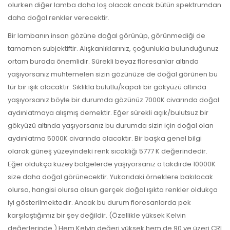
olurken diğer lamba daha loş olacak ancak bütün spektrumdan
daha doğal renkler verecektir.
Bir lambanın insan gözüne doğal görünüp, görünmediği de
tamamen subjektiftir. Alışkanlıklarınız, çoğunlukla bulunduğunuz
ortam burada önemlidir. Sürekli beyaz floresanlar altında
yaşıyorsanız muhtemelen sizin gözünüze de doğal görünen bu
tür bir ışık olacaktır. Sıklıkla bulutlu/kapalı bir gökyüzü altında
yaşıyorsanız böyle bir durumda gözünüz 7000K civarında doğal
aydınlatmaya alışmış demektir. Eğer sürekli açık/bulutsuz bir
gökyüzü altında yaşıyorsanız bu durumda sizin için doğal olan
aydınlatma 5000K civarında olacaktır. Bir başka genel bilgi
olarak güneş yüzeyindeki renk sıcaklığı 5777 K değerindedir.
Eğer oldukça kuzey bölgelerde yaşıyorsanız o takdirde 10000K
size daha doğal görünecektir. Yukarıdaki örneklere bakılacak
olursa, hangisi olursa olsun gerçek doğal ışıkta renkler oldukça
iyi gösterilmektedir. Ancak bu durum floresanlarda pek
karşılaştığımız bir şey değildir. (Özellikle yüksek Kelvin
değerlerinde.) Hem Kelvin değeri yüksek hem de 90 ve üzeri CRI