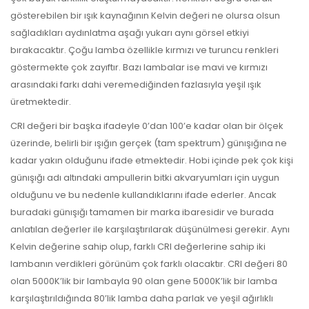
gösterebilen bir ışık kaynağının Kelvin değeri ne olursa olsun
sağladıkları aydınlatma aşağı yukarı aynı görsel etkiyi
bırakacaktır. Çoğu lamba özellikle kırmızı ve turuncu renkleri
göstermekte çok zayıftır. Bazı lambalar ise mavi ve kırmızı
arasındaki farkı dahi veremediğinden fazlasıyla yeşil ışık
üretmektedir.
CRI değeri bir başka ifadeyle 0’dan 100’e kadar olan bir ölçek
üzerinde, belirli bir ışığın gerçek (tam spektrum) günışığına ne
kadar yakın olduğunu ifade etmektedir. Hobi içinde pek çok kişi
günışığı adı altındaki ampullerin bitki akvaryumları için uygun
olduğunu ve bu nedenle kullandıklarını ifade ederler. Ancak
buradaki günışığı tamamen bir marka ibaresidir ve burada
anlatılan değerler ile karşılaştırılarak düşünülmesi gerekir. Aynı
Kelvin değerine sahip olup, farklı CRI değerlerine sahip iki
lambanın verdikleri görünüm çok farklı olacaktır. CRI değeri 80
olan 5000K’lik bir lambayla 90 olan gene 5000K’lik bir lamba
karşılaştırıldığında 80’lik lamba daha parlak ve yeşil ağırlıklı