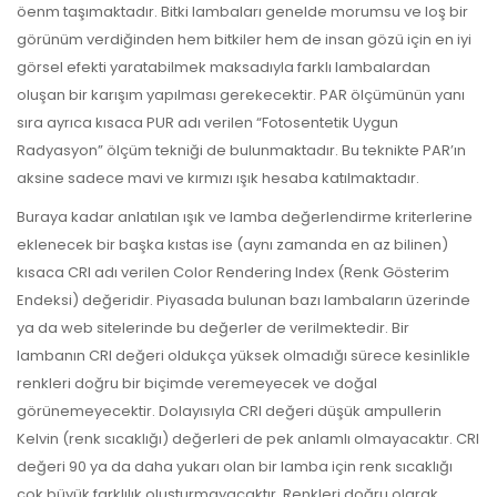
öenm taşımaktadır. Bitki lambaları genelde morumsu ve loş bir
görünüm verdiğinden hem bitkiler hem de insan gözü için en iyi
görsel efekti yaratabilmek maksadıyla farklı lambalardan
oluşan bir karışım yapılması gerekecektir. PAR ölçümünün yanı
sıra ayrıca kısaca PUR adı verilen “Fotosentetik Uygun
Radyasyon” ölçüm tekniği de bulunmaktadır. Bu teknikte PAR’ın
aksine sadece mavi ve kırmızı ışık hesaba katılmaktadır.
Buraya kadar anlatılan ışık ve lamba değerlendirme kriterlerine
eklenecek bir başka kıstas ise (aynı zamanda en az bilinen)
kısaca CRI adı verilen Color Rendering Index (Renk Gösterim
Endeksi) değeridir. Piyasada bulunan bazı lambaların üzerinde
ya da web sitelerinde bu değerler de verilmektedir. Bir
lambanın CRI değeri oldukça yüksek olmadığı sürece kesinlikle
renkleri doğru bir biçimde veremeyecek ve doğal
görünemeyecektir. Dolayısıyla CRI değeri düşük ampullerin
Kelvin (renk sıcaklığı) değerleri de pek anlamlı olmayacaktır. CRI
değeri 90 ya da daha yukarı olan bir lamba için renk sıcaklığı
çok büyük farklılık oluşturmayacaktır. Renkleri doğru olarak