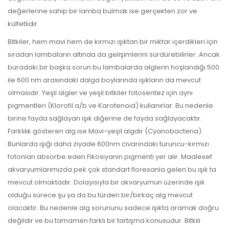
değerlerine sahip bir lamba bulmak ise gerçekten zor ve
külfetlidir.
Bitkiler, hem mavi hem de kırmızı ışıktan bir miktar içerdikleri için
sıradan lambaların altında da gelişimlerini sürdürebilirler. Ancak
buradaki bir başka sorun bu lambalarda alglerin hoşlandığı 500
ile 600 nm arasındaki dalga boylarında ışıkların da mevcut
olmasıdır. Yeşil algler ve yeşil bitkiler fotosentez için aynı
pigmentleri (Klorofil a/b ve Karotenoid) kullanırlar. Bu nedenle
birine fayda sağlayan ışık diğerine de fayda sağlayacaktır.
Farklılık gösteren alg ise Mavi-yeşil algdir (Cyanobacteria).
Bunlarda ışığı daha ziyade 600nm civarındaki turuncu-kırmızı
fotonları absorbe eden Fikosiyanin pigmenti yer alır. Maalesef
akvaryumlarımızda pek çok standart floresanla gelen bu ışık ta
mevcut olmaktadır. Dolayısıyla bir akvaryumun üzerinde ışık
olduğu sürece şu ya da bu türden bir/birkaç alg mevcut
olacaktır. Bu nedenle alg sorununu sadece ışıkta aramak doğru
değildir ve bu tamamen farklı bir tartışma konusudur. Bitkili