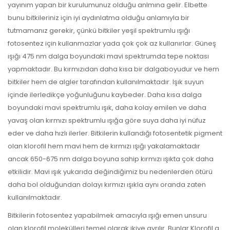
yayınım yapan bir kurulumunuz olduğu anlmına gelir. Elbette
bunu bitkileriniz için iyi aydınlatma olduğu anlamıyla bir
tutmamanız gerekir, çünkü bitkiler yeşil spektrumlu ışığı
fotosentez için kullanmazlar yada çok çok az kullanırlar. Güneş
ışığı 475 nm dalga boyundaki mavi spektrumda tepe noktası
yapmaktadır. Bu kırmızıdan daha kısa bir dalgaboyudur ve hem
bitkiler hem de algler tarafından kullanılmaktadır. Işık suyun
içinde ilerledikçe yoğunluğunu kaybeder. Daha kısa dalga
boyundaki mavi spektrumlu ışık, daha kolay emilen ve daha
yavaş olan kırmızı spektrumlu ışığa göre suya daha iyi nüfuz
eder ve daha hızlı ilerler. Bitkilerin kullandığı fotosentetik pigment
olan klorofil hem mavi hem de kırmızı ışığı yakalamaktadır
ancak 650-675 nm dalga boyuna sahip kırmızı ışıkta çok daha
etkilidir. Mavi ışık yukarıda değindiğimiz bu nedenlerden ötürü
daha bol olduğundan dolayı kırmızı ışıkla aynı oranda zaten
kullanılmaktadır.
Bitkilerin fotosentez yapabilmek amacıyla ışığı emen unsuru
olan klorofil molekülleri temel olarak ikiye ayrılır. Bunlar Klorofil a