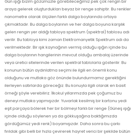
Gün ışığı bizim gözümüzle görebileceğimiz pek çok rengin bir
araya gelerek oluşturdukları beyaz bir renge sahiptir. Bu renkler
nanometre olarak ölçülen farklı dalga boylarında ortaya
çıkmaktadır. Bu dalga boylarının ve her dalga boyuna karşılık
gelen rengin yer aldığı tabloya spektrum (spektral) tablosu adı
verilir. Bu tabloya kimi zaman Elektromanyetik Spektrum adı da
verilmektedir. Bir ışık kaynağının vermiş olduğu ışığın içinde bu
dalga boylarının hangilerinin mevcut olduğu ambalaj üzerinde
veya üretici sitelerinde verilen spektral tablolarla gösterilir. Bu
konunun bütün aydınlatma seçimi ile ilgili en önemli konu
olduğunu ve mutlaka göz önünde bulundurmamız gerektiğini
ilerleyen satırlarda göreceğiz. Bu konuyla ilgili olarak en basit
örneği şöyle verebiliriz. İlkokul yıllarımızda pek çoğumuz bu
deneyi mutlaka yapmışızdır. Yuvarlak kesilmiş bir kartonu yedi
eşit parçaya bölerek her bir bölmeyi farklı bir renge (Güneş ışığı
içinde olduğu söylenen ya da gökkuşağına baktığımızda
gördüğümüz yedi renk) boyamışızdır. Daha sonra bu çarkı
fırıldak gibi belli bir hızla çevirerek hayret verici bir şekilde bütün