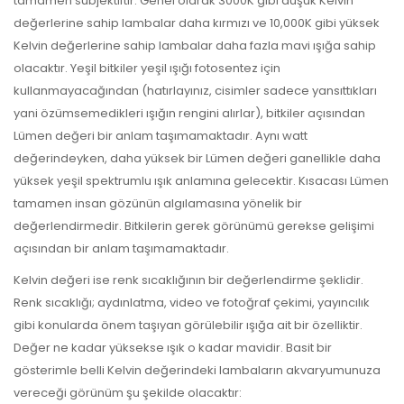
tamamen subjektiftir. Genel olarak 3000K gibi düşük Kelvin
değerlerine sahip lambalar daha kırmızı ve 10,000K gibi yüksek
Kelvin değerlerine sahip lambalar daha fazla mavi ışığa sahip
olacaktır. Yeşil bitkiler yeşil ışığı fotosentez için
kullanmayacağından (hatırlayınız, cisimler sadece yansıttıkları
yani özümsemedikleri ışığın rengini alırlar), bitkiler açısından
Lümen değeri bir anlam taşımamaktadır. Aynı watt
değerindeyken, daha yüksek bir Lümen değeri ganellikle daha
yüksek yeşil spektrumlu ışık anlamına gelecektir. Kısacası Lümen
tamamen insan gözünün algılamasına yönelik bir
değerlendirmedir. Bitkilerin gerek görünümü gerekse gelişimi
açısından bir anlam taşımamaktadır.
Kelvin değeri ise renk sıcaklığının bir değerlendirme şeklidir.
Renk sıcaklığı; aydınlatma, video ve fotoğraf çekimi, yayıncılık
gibi konularda önem taşıyan görülebilir ışığa ait bir özelliktir.
Değer ne kadar yüksekse ışık o kadar mavidir. Basit bir
gösterimle belli Kelvin değerindeki lambaların akvaryumunuza
vereceği görünüm şu şekilde olacaktır: