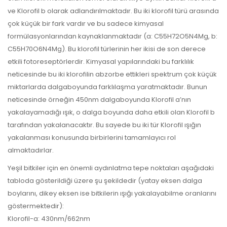
ve Klorofil b olarak adlandırılmaktadır. Bu iki klorofil türü arasında
çok küçük bir fark vardır ve bu sadece kimyasal
formülasyonlarından kaynaklanmaktadır (a: C55H72O5N4Mg, b:
C55H70O6N4Mg). Bu klorofil türlerinin her ikisi de son derece
etkili fotoreseptörlerdir. Kimyasal yapılarındaki bu farklılık
neticesinde bu iki klorofilin abzorbe ettikleri spektrum çok küçük
miktarlarda dalgaboyunda farklılaşma yaratmaktadır. Bunun
neticesinde örneğin 450nm dalgaboyunda Klorofil a’nın
yakalayamadığı ışık, o dalga boyunda daha etkili olan Klorofil b
tarafından yakalanacaktır. Bu sayede bu iki tür Klorofil ışığın
yakalanması konusunda birbirlerini tamamlayıcı rol
almaktadırlar.
Yeşil bitkiler için en önemli aydınlatma tepe noktaları aşağıdaki
tabloda gösterildiği üzere şu şekildedir (yatay eksen dalga
boylarını, dikey eksen ise bitkilerin ışığı yakalayabilme oranlarını
göstermektedir):
Klorofil-a: 430nm/662nm