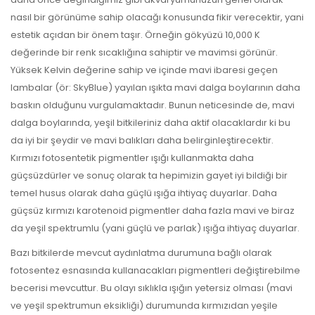
nasıl bir görünüme sahip olacağı konusunda fikir verecektir, yani
estetik açıdan bir önem taşır. Örneğin gökyüzü 10,000 K
değerinde bir renk sıcaklığına sahiptir ve mavimsi görünür.
Yüksek Kelvin değerine sahip ve içinde mavi ibaresi geçen
lambalar (ör: SkyBlue) yayılan ışıkta mavi dalga boylarının daha
baskın olduğunu vurgulamaktadır. Bunun neticesinde de, mavi
dalga boylarında, yeşil bitkileriniz daha aktif olacaklardır ki bu
da iyi bir şeydir ve mavi balıkları daha belirginleştirecektir.
Kırmızı fotosentetik pigmentler ışığı kullanmakta daha
güçsüzdürler ve sonuç olarak ta hepimizin gayet iyi bildiği bir
temel husus olarak daha güçlü ışığa ihtiyaç duyarlar. Daha
güçsüz kırmızı karotenoid pigmentler daha fazla mavi ve biraz
da yeşil spektrumlu (yani güçlü ve parlak) ışığa ihtiyaç duyarlar.
Bazı bitkilerde mevcut aydınlatma durumuna bağlı olarak
fotosentez esnasında kullanacakları pigmentleri değiştirebilme
becerisi mevcuttur. Bu olayı sıklıkla ışığın yetersiz olması (mavi
ve yeşil spektrumun eksikliği) durumunda kırmızıdan yeşile