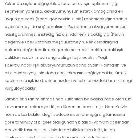
Yukarıda açıklandığı şekilde fotosentez için optimum ışığı
seçmenin yanı sıra, akvaryumunuzun estetik amaçlarına en
uygun gelecek (kendi göz zevkiniz için) renk sıcaklığına sahip
aydınlatmayı da sağlamalısınız. Bu nedenle akvaryumunuzun
nasıl görünmesini istediğiniz dışında renk sıcaklığıyla (Kelvin
değeriyle) pek kafanızı meşgul etmeyin. Renk sıcaklığına
bakarak değerlendirmek gerekirse, mavi spektrumdaki ışık
balıklarınızdaki mavi rengi belirginleştirecektir. Yeşil
spektrumdaki ışık akvaryumunuzun daha aydınlık olmasını ve
bitkilerinizin yeşilinin daha canlı olmasını sağlayacaktır. Kırmızı
spektrumlu ışık ise balıklarınızdaki ve bitkilerinizdeki kırmızı rengi
vurgulayacaktır.
Lambaların tanımlanmasında kullanılan bir başka ifade olan Lüx
kavramı metrekareye düşen lümen anlamını taşır. Hem Kelvin
hem de Lüx bitkiler değil sadece insanların ışığı algılamasına
göre tanımlayıcı bilgiler olduğundan bitkili akvaryum açısından
benzerlik taşırlar. Her ikisinde de bitkiler için değil, insan
algılaması için hassasiyetin daha yüksek olduğu yeşil