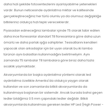
daha hızlı şekilde fotosentezlerini ayarlayabilme yetenekleri
vardır. Bunun neticesinde aydınlatma miktar ve kalitesinde
gerçekleştireceğiniz her türlü olumlu ya da olumsuz değişikliğe
bitkileriniz oldukça hızlı tepki vereceklerdir.
Piyasadan edineceğiniz lambalar içinde T5 olarak tabir edilen
daha ince floresanlar standart T8 floresanlara göre daha uzun
ömürlü ve daha parlak ışığa sahiptirler. Tesisatlarını kendileri
yapacak olan arkadaşlar için bir uyarı olarak bu iki lamba
türünün aynı balastları kullanmadığını belirtmeliyim. Aynı
zamanda T5 lambalar T8 lambalara göre biraz daha fazla
sıcaklık yaymaktadır.
Akvaryumlarda bir başka aydınlatma yöntemi olarak led
aydınlatma özellikle Amerika'da oldukça yaygın olarak
kullanılan ve son zamanlarda bitkili akvaryumlarda da
kullanılmaya başlanan bir sistemdir. Ancak burada bahsi geçen
ledler bildiğimiz 0.5 mm çapındaki ledler değildir. Bitkili
akvaryumlarda kullanılması gereken ledler HP Led (Hıgh Power -