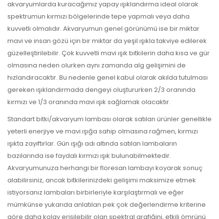
akvaryumlarda kuracağımız yapay ışıklandırma ideal olarak
spektrumun kırmızı bölgelerinde tepe yapmalı veya daha
kuvvetli olmalıdır. Akvaryumun genel görünümü ise bir miktar
mavi ve insan gözü için bir miktar da yeşil ışıkla takviye edilerek
güzelleştirilebilir. Çok kuvvetli mavi ışık bitkilerin daha kısa ve gür
olmasına neden olurken aynı zamanda alg gelişimini de
hızlandıracaktır. Bu nedenle genel kabul olarak akılda tutulması
gereken ışıklandırmada dengeyi oluştururken 2/3 oranında
kırmızı ve 1/3 oranında mavi ışık sağlamak olacaktır.
Standart bitki/akvaryum lambası olarak satılan ürünler genellikle
yeterli enerjiye ve mavi ışığa sahip olmasına rağmen, kırmızı
ışıkta zayıftırlar. Gün ışığı adı altında satılan lambaların
bazılarında ise faydalı kırmızı ışık bulunabilmektedir.
Akvaryumunuza herhangi bir floresan lambayı koyarak sonuç
alabilirsiniz, ancak bitkilerinizdeki gelişimi maksimize etmek
istiyorsanız lambaları birbirleriyle karşılaştırmalı ve eğer
mümkünse yukarıda anlatılan pek çok değerlendirme kriterine
göre daha kolay erişilebilir olan spektral grafiğini, etkili ömrünü