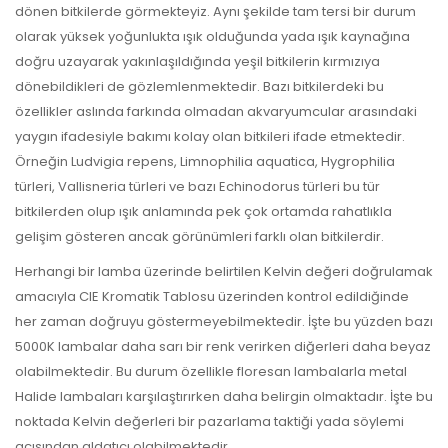
dönen bitkilerde görmekteyiz. Aynı şekilde tam tersi bir durum
olarak yüksek yoğunlukta ışık olduğunda yada ışık kaynağına
doğru uzayarak yakınlaşıldığında yeşil bitkilerin kırmızıya
dönebildikleri de gözlemlenmektedir. Bazı bitkilerdeki bu
özellikler aslında farkında olmadan akvaryumcular arasındaki
yaygın ifadesiyle bakımı kolay olan bitkileri ifade etmektedir.
Örneğin Ludvigia repens, Limnophilia aquatica, Hygrophilia
türleri, Vallisneria türleri ve bazı Echinodorus türleri bu tür
bitkilerden olup ışık anlamında pek çok ortamda rahatlıkla
gelişim gösteren ancak görünümleri farklı olan bitkilerdir.
Herhangi bir lamba üzerinde belirtilen Kelvin değeri doğrulamak
amacıyla CIE Kromatik Tablosu üzerinden kontrol edildiğinde
her zaman doğruyu göstermeyebilmektedir. İşte bu yüzden bazı
5000K lambalar daha sarı bir renk verirken diğerleri daha beyaz
olabilmektedir. Bu durum özellikle floresan lambalarla metal
Halide lambaları karşılaştırırken daha belirgin olmaktadır. İşte bu
noktada Kelvin değerleri bir pazarlama taktiği yada söylemi
açısından aldatıcı olabilmektedir.