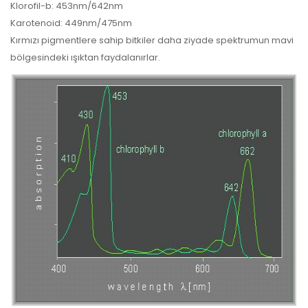
Klorofil-b: 453nm/642nm
Karotenoid: 449nm/475nm
Kırmızı pigmentlere sahip bitkiler daha ziyade spektrumun mavi
bölgesindeki ışıktan faydalanırlar.