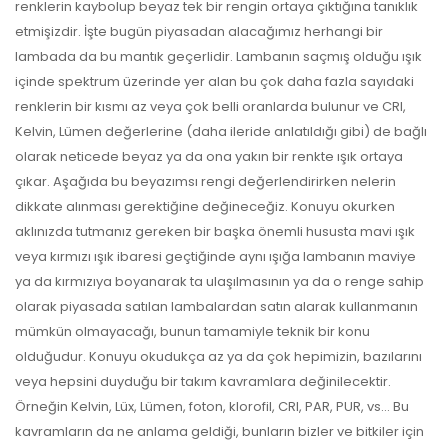
renklerin kaybolup beyaz tek bir rengin ortaya çıktığına tanıklık
etmişizdir. İşte bugün piyasadan alacağımız herhangi bir
lambada da bu mantık geçerlidir. Lambanın saçmış olduğu ışık
içinde spektrum üzerinde yer alan bu çok daha fazla sayıdaki
renklerin bir kısmı az veya çok belli oranlarda bulunur ve CRI,
Kelvin, Lümen değerlerine (daha ileride anlatıldığı gibi) de bağlı
olarak neticede beyaz ya da ona yakın bir renkte ışık ortaya
çıkar. Aşağıda bu beyazımsı rengi değerlendirirken nelerin
dikkate alınması gerektiğine değineceğiz. Konuyu okurken
aklınızda tutmanız gereken bir başka önemli hususta mavi ışık
veya kırmızı ışık ibaresi geçtiğinde aynı ışığa lambanın maviye
ya da kırmızıya boyanarak ta ulaşılmasının ya da o renge sahip
olarak piyasada satılan lambalardan satın alarak kullanmanın
mümkün olmayacağı, bunun tamamiyle teknik bir konu
olduğudur. Konuyu okudukça az ya da çok hepimizin, bazılarını
veya hepsini duyduğu bir takım kavramlara değinilecektir.
Örneğin Kelvin, Lüx, Lümen, foton, klorofil, CRI, PAR, PUR, vs… Bu
kavramların da ne anlama geldiği, bunların bizler ve bitkiler için