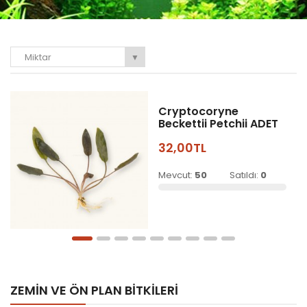
Miktar
▼
Cryptocoryne
Beckettii Petchii ADET
32,00TL
Mevcut:
50
Satıldı:
0
ZEMIN VE ÖN PLAN BITKILERI