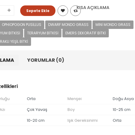
KISA AÇIKLAMA
OPHIOPOGON PUSILLUS
DWARF MONDO GRASS
MINI MONDO GRASS
YUM BITKISI
TERARYUM BITKISI
EMERS DEKORATIF BITKI
RAKLI YEŞIL BITKI
KLAMA
YORUMLAR (0)
llikleri
rluğu
Orta
Menşei
Doğu Asya
ızı
Çok Yavaş
Boy
10-25 cm
10-20 cm
Işık Gereksinimi
Orta