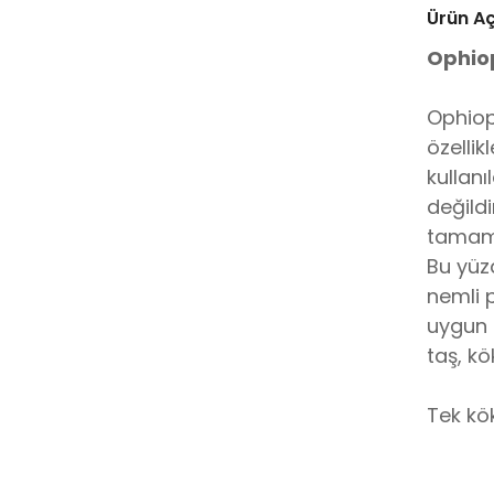
Ürün A
Ophio
Ophiopo
özelli
kullanı
değild
tamame
Bu yüz
nemli 
uygun 
taş, k
Tek kök