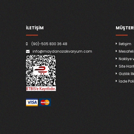
İLETİŞİM
MÜŞTERI
(90)-505 830 36 48
İletişim
info@maydanozakvaryum.com
Mesafeli
Nakliye 
Site Hari
Gizlilik İl
İade Poli