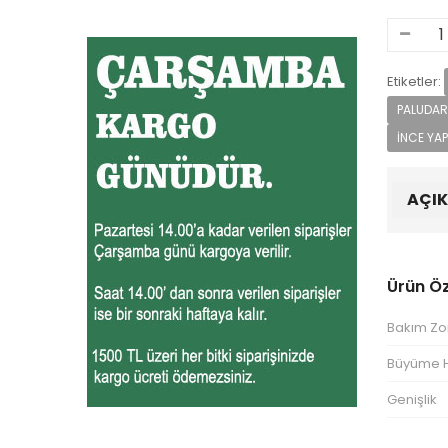
Etiketler:
PALUDAR
INCE YAP
AÇI
Ürün Öze
Bakım Zo
Büyüme H
Genişlik