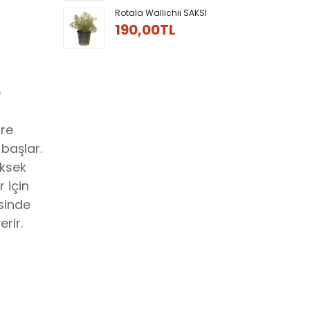
Rotala Wallichii SAKSI
190,00TL
e
üre
başlar.
üksek
 için
sinde
rir.