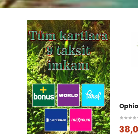
Ophio
38,