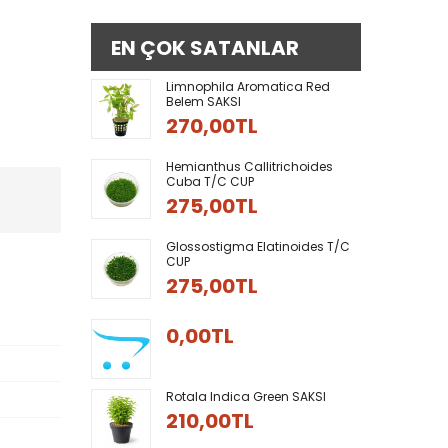
EN ÇOK SATANLAR
Limnophila Aromatica Red
0
Belem SAKSI
270,00TL
Hemianthus Callitrichoides
Cuba T/C CUP
275,00TL
Glossostigma Elatinoides T/C
CUP
275,00TL
0,00TL
Rotala Indica Green SAKSI
210,00TL