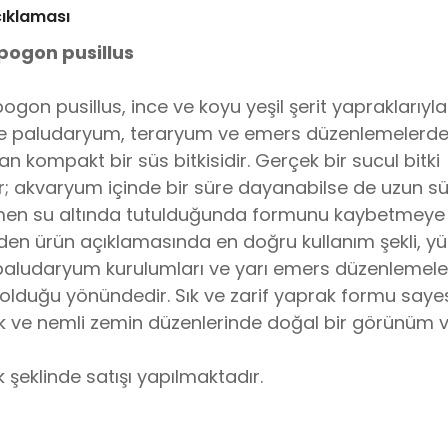
çıklaması
pogon pusillus
gon pusillus, ince ve koyu yeşil şerit yapraklarıyla
kle paludaryum, teraryum ve emers düzenlemelerd
lan kompakt bir süs bitkisidir. Gerçek bir sucul bitki
ir; akvaryum içinde bir süre dayanabilse de uzun s
n su altında tutulduğunda formunu kaybetmeye 
den ürün açıklamasında en doğru kullanım şekli, y
paludaryum kurulumları ve yarı emers düzenlemeler
olduğu yönündedir. Sık ve zarif yaprak formu saye
ök ve nemli zemin düzenlerinde doğal bir görünüm ve
 şeklinde satışı yapılmaktadır.