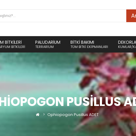
A
 BITKILERI
PALUDARIUM
BITKI BAKIMI
DEKORL
RYUM BITKILERI
TERRARIUM
TÜM BITKI EKIPMANLARI
KUMLAR/K
HIOPOGON PUSILLUS A
Ophiopogon Pusillus ADET