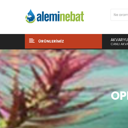
AKVARYUM
ÜRÜNLERIMIZ
CANLI AKVA
OP