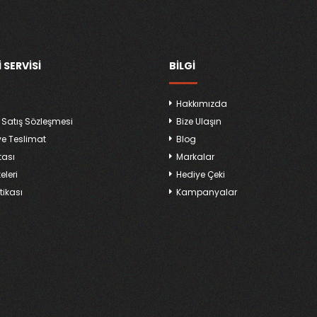
 SERVISI
BILGI
Hakkımızda
 Satış Sözleşmesi
Bize Ulaşın
ve Teslimat
Blog
tası
Markalar
keleri
Hediye Çeki
tikası
Kampanyalar