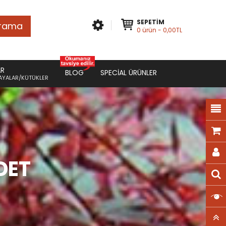
SEPETIM
rama
0
ürün
- 0,00TL
AR
BLOG
SPECIAL ÜRÜNLER
AYALAR/KÜTÜKLER
DET