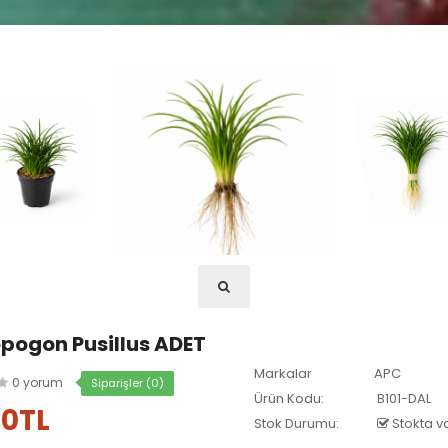
pogon Pusillus ADET
Markalar
APC
0 yorum
Siparişler (0)
Ürün Kodu:
B101-DAL
00TL
Stok Durumu:
Stokta v